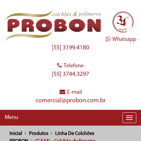
Whatsapp
|55| 3199.4180
Telefone
|55| 3744.3297
E-mail
comercial@probon.com.br
Menu
Toggl
navig
Inicial
Produtos
Linha De Colchões