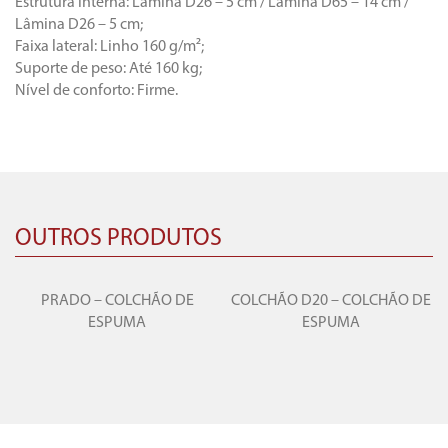
Estrutura interna: Lâmina D26 – 5 cm / Lâmina D65 – 14 cm /
Lâmina D26 – 5 cm;
Faixa lateral: Linho 160 g/m²;
Suporte de peso: Até 160 kg;
Nível de conforto: Firme.
OUTROS PRODUTOS
X
PRADO – COLCHÃO DE
COLCHÃO D20 – COLCHÃO DE
ESPUMA
ESPUMA